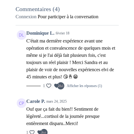
Crazy what love can do - David Guetta & Becky Hill & Ella
Commentaires (
4
)
Henderson
Connexion
Pour participer à la conversation
Drive - Valerie Broussard
Dominique L.
février 18
Failles - Samantha Neves
C'était ma dernière expérience avant une
Ghost - Au/Ra x Alan Walker
opération et convalescence de quelques mois et
même si je l'ai déjà fait plusieurs fois, c'est
I’m Good - David Guetta & Bebe Rexha (AHH Remix)
toujours un réel plaisir ! Merci Sandra et au
plaisir de voir de nouvelles expériences elvi de
Let it die - Ellie Goulding
45 minutes et plus! 😘🤞😁
Lift me up - Rhianna
1
Afficher les réponses (1)
Out out (feat. Charli XCX & Saweetie) - Joel Corry & Tax
Carole P.
mars 24, 2025
Jone
Ouf que ça fait du bien!! Sentiment de
Shadow (feat. IRO) - Macklemore
légèreté...cortisol de la journée presque
entièrement disparu..Merci!
These Nights (feat. KIDDO) - Loud Luxury
1