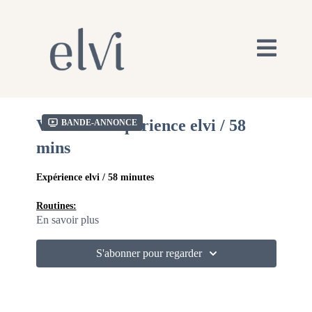
Violette / Expérience elvi / 58
Bande-annonce
mins
Expérience elvi / 58 minutes
Routines:
En savoir plus
21 Reasons (feat. Ella Henderson) - Nathan Dawe
S'abonner pour regarder
Born this way - Lady Gaga
Chant - Macklemore & Tones and I