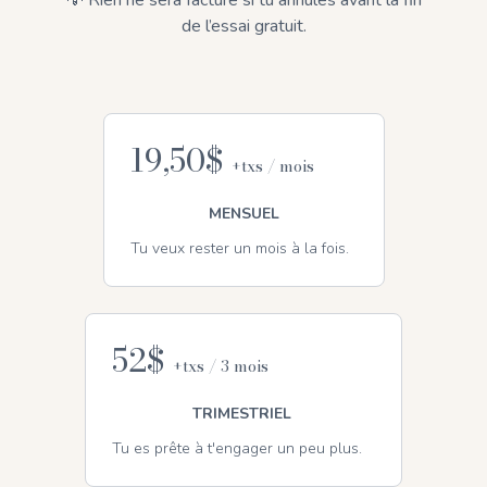
💡 Rien ne sera facturé si tu annules avant la fin
de l’essai gratuit.
19,50$
+txs / mois
MENSUEL
Tu veux rester un mois à la fois.
52$
+txs / 3 mois
TRIMESTRIEL
Tu es prête à t'engager un peu plus.