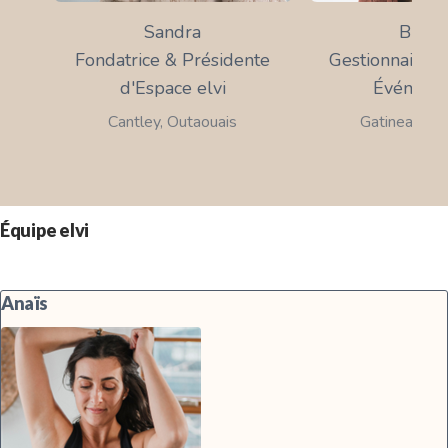
Sandra
Brigit
Fondatrice & Présidente
Gestionnaire r
d'Espace elvi
Événemen
Cantley, Outaouais
Gatineau, Ou
Équipe elvi
Anaïs