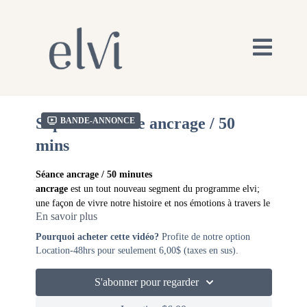
Sophia / Séance ancrage / 50
Bande-annonce
mins
Séance ancrage / 50 minutes
ancrage
est un tout nouveau segment du programme elvi;
une façon de vivre notre histoire et nos émotions à travers le
En savoir plus
mouvement et la musique. Les séances ancrage combinent
des mouvements de renforcement musculaire, de yoga et de
ancrage
se défini par l’intensité de qui nous sommes et le
Pourquoi acheter cette vidéo?
Profite de notre option
relâchement avec des moments de pleine
pouvoir de l'enracinement.
Location-48hrs pour seulement 6,00$ (taxes en sus).
conscience. L'intensité musculaire et émotionnelle des
séances ancrage te transporteront et t'inviteront à aller au-
Routines:
S'abonner pour regarder
delà de tes limites.
Believer (feat. Colton Dixon) - Tommee Profitt
Can't help falling in love (feat. Brooke) - Tommee Profitt