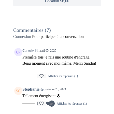
Location $6,00
Good things (feat. Marky Beats) - Joanthan Roy
I hope - Gabby Barrett
I hope you dance (feat. Victoria Rylee Burchfield) - Landon
Austin
In my blood - Shawn Mendes
Commentaires (
7
)
Let me love you (feat. Justin Bieber) (R3hab Remix) - DJ
Snake
Connexion
Pour participer à la conversation
Lift me up - Rhianna (from Black Panther)
Sexy Back - Ilkan Gunuc & Clara Stegall
Carole P.
avril 05, 2025
Still falling for you - Ellie Goulding
Première fois je fais une routine d'encrage.
Voices - Jana Kramer
Beau moment avec moi-même. Merci Sandra!
0
Afficher les réponses (1)
Stephanie G.
octobre 28, 2023
Tellement énergisant 🌟
1
Afficher les réponses (1)