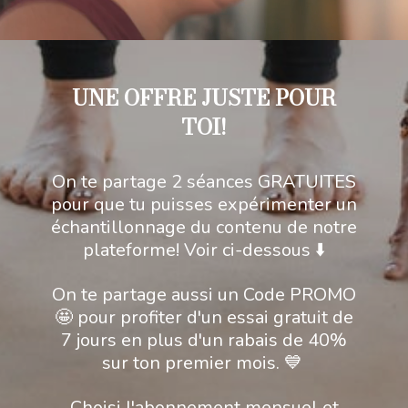
UNE OFFRE JUSTE POUR
TOI!
On te partage 2 séances GRATUITES
pour que tu puisses expérimenter un
échantillonnage du contenu de notre
plateforme! Voir ci-dessous ⬇️
On te partage aussi un Code PROMO
🤩 pour profiter d'un essai gratuit de
7 jours en plus d'un rabais de 40%
sur ton premier mois. 💙
Choisi l'abonnement mensuel et