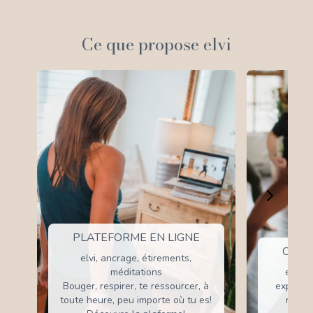
Ce que propose elvi
PLATEFORME EN LIGNE
COUR
elvi, ancrage, étirements,
méditations
elvi e
Bouger, respirer, te ressourcer, à
expérien
toute heure, peu importe où tu es!
réelle