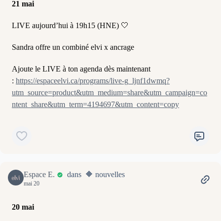
21 mai
LIVE aujourd’hui à 19h15 (HNE) 🤍
Sandra offre un combiné elvi x ancrage
Ajoute le LIVE à ton agenda dès maintenant
:
https://espaceelvi.ca/programs/live-g_ljnf1dwmq?
utm_source=product&utm_medium=share&utm_campaign=co
ntent_share&utm_term=4194697&utm_content=copy
Espace E.
dans 🔶 nouvelles
mai 20
20 mai