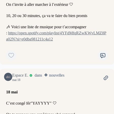
On t’invite à aller marcher à l’extérieur 🤍
10, 20 ou 30 minutes, ça va te faire du bien promis
🎶 Voici une liste de musique pour t’accompagner
:
https://open.spotify.com/playlist/4YFdMfqRZwKWvLMZ8P
a02N?si=e0dba981211c4a12
Espace E.
dans 🔶 nouvelles
mai 18
18 mai
C’est congé fér"YAYYYY" 🤍